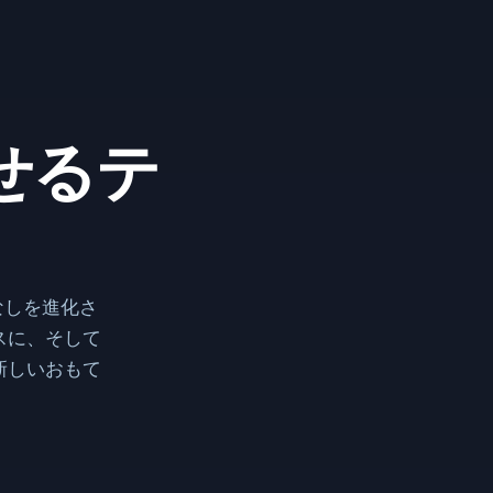
せるテ
てなしを進化さ
スに、そして
新しいおもて