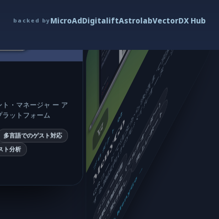
Q
R
コ
ー
ド
で
注
文
か
ら
決
済
ま
で
完
結
す
る
、
混
雑
す
る
施
設
向
け
の
モ
バ
イ
ル
オ
ー
ダ
ー
シ
ス
テ
ム
MicroAd
Digitalift
Astrolab
Vector
DX Hub
backed by
複数店舗注文（マルチオーダー）
ト・マネージャ ー ア
売上レポート
プロダクト 02
プラットフォーム
MenyGo
多言語でのゲスト対応
スト分析
メニュー管理
詳細を見る MenyGo →
注文・受け渡し