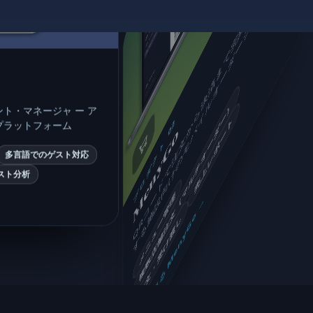
Q
R
コ
ー
ド
で
注
文
か
ら
決
済
ま
で
完
結
す
る
、
混
雑
す
る
施
設
向
け
の
モ
バ
イ
ル
オ
ー
ダ
ー
シ
ス
テ
ム
複数店舗注文（マルチオーダー）
ト・マネージャ ー ア
売上レポート
プロダクト 02
プラットフォーム
MenyGo
多言語でのゲスト対応
スト分析
メニュー管理
詳細を見る MenyGo →
注文・受け渡し