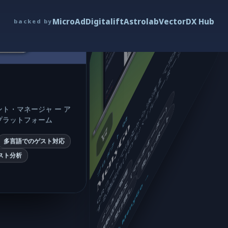
Q
R
コ
ー
ド
で
注
文
か
ら
決
済
ま
で
完
結
す
る
、
混
雑
す
る
施
設
向
け
の
モ
バ
イ
ル
オ
ー
ダ
ー
シ
ス
テ
ム
MicroAd
Digitalift
Astrolab
Vector
DX Hub
backed by
複数店舗注文（マルチオーダー）
ト・マネージャ ー ア
売上レポート
プロダクト 02
プラットフォーム
MenyGo
多言語でのゲスト対応
スト分析
メニュー管理
詳細を見る MenyGo →
注文・受け渡し