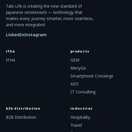
Tabi Life is creating the new standard of
Japanese omotenashi — technology that
makes every journey smarter, more seamless,
and more integrated.
LinkedIn
Instagram
ifha
products
IFHA
GEM
MenyGo
Smartphone Concierge
AEO
IT Consulting
b2b distribution
industries
B2B Distribution
Hospitality
Travel